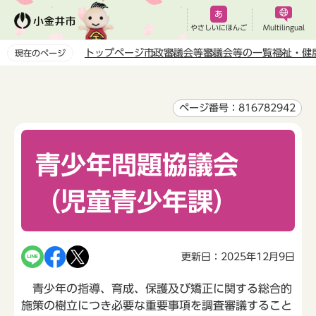
こ
の
やさしいにほんご
Multilingual
ペ
トップページ
市政
審議会等
審議会等の一覧
福祉・健
現在のページ
ー
本
ジ
文
の
こ
ページ番号：816782942
先
こ
頭
か
で
青少年問題協議会
ら
す
（児童青少年課）
更新日：2025年12月9日
青少年の指導、育成、保護及び矯正に関する総合的
施策の樹立につき必要な重要事項を調査審議すること