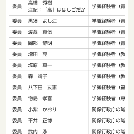
高橋 秀樹
委員
学識経験者（青少
注記：「高」ははしごだか
委員
黒須 よし江
学識経験者（青少
委員
渡邉 真伍
学識経験者（青少
委員
岡部 静明
学識経験者（青少
委員
増田 亮
学識経験者（教育
委員
塩原 真一
学識経験者（教育
委員
森 靖子
学識経験者（教育
委員
八下田 友恵
学識経験者（福祉
委員
宅島 孝喜
学識経験者（専門
委員
小紫 かおり
関係行政庁の職員
委員
平井 正博
関係行政庁の職員
委員
武内 渉
関係行政庁の職員