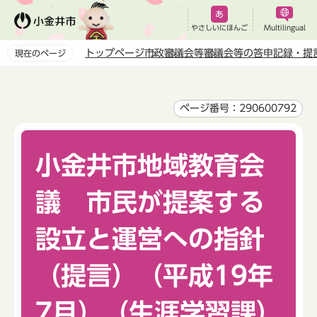
こ
の
やさしいにほんご
Multilingual
ペ
トップページ
市政
審議会等
審議会等の答申記録・提
現在のページ
ー
本
ジ
文
の
こ
ページ番号：290600792
先
こ
頭
か
で
小金井市地域教育会
ら
す
議 市民が提案する
設立と運営への指針
（提言）（平成19年
7月）（生涯学習課）