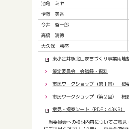
池亀 ミヤ
伊藤 美香
今井 啓一郎
高橋 清徳
大久保 勝盛
東小金井駅北口まちづくり事業用地整
策定委員会 会議録・資料
市民ワークショップ（第１回） 概
市民ワークショップ（第２回） 概
意見・提案シート（PDF：43KB）
当委員会への検討内容についてご意見・