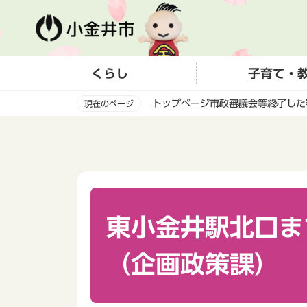
こ
の
ペ
ー
くらし
子育て・
ジ
の
トップページ
市政
審議会等
終了した
現在のページ
先
頭
本
で
文
す
こ
こ
か
ら
東小金井駅北口ま
（企画政策課）