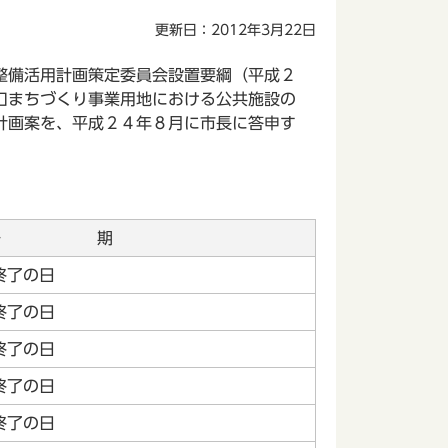
更新日：2012年3月22日
整備活用計画策定委員会設置要綱（平成２
口まちづくり事業用地における公共施設の
計画案を、平成２４年８月に市長に答申す
任 期
終了の日
終了の日
終了の日
終了の日
終了の日