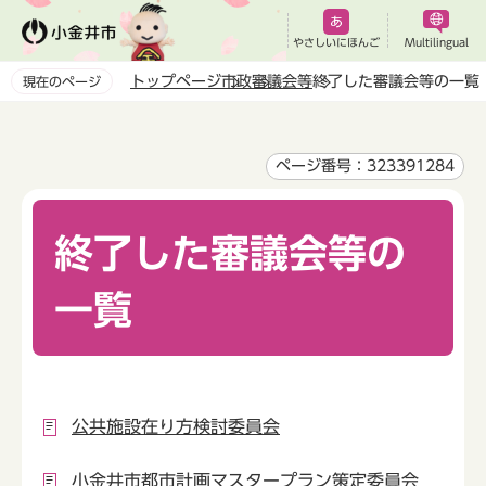
こ
の
やさしいにほんご
Multilingual
ペ
トップページ
市政
審議会等
終了した審議会等の一覧
現在のページ
ー
本
ジ
文
の
こ
ページ番号：323391284
先
こ
頭
か
で
終了した審議会等の
ら
す
一覧
公共施設在り方検討委員会
小金井市都市計画マスタープラン策定委員会