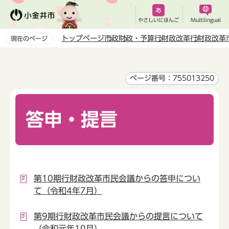
こ
の
やさしいにほんご
Multilingual
ペ
トップページ
市政
財政・予算
行財政改革
行財政改革
現在のページ
ー
本
ジ
文
の
こ
ページ番号：755013250
先
こ
頭
か
で
答申・提言
ら
す
第10期行財政改革市民会議からの答申につい
て（令和4年7月）
第9期行財政改革市民会議からの提言について
（令和元年10月）