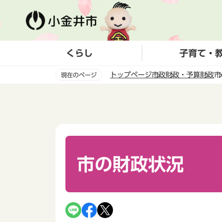
こ
の
ペ
ー
くらし
子育て・
ジ
の
トップページ
市政
財政・予算
財政
市
現在のページ
先
頭
本
で
文
す
こ
こ
か
ら
市の財政状況