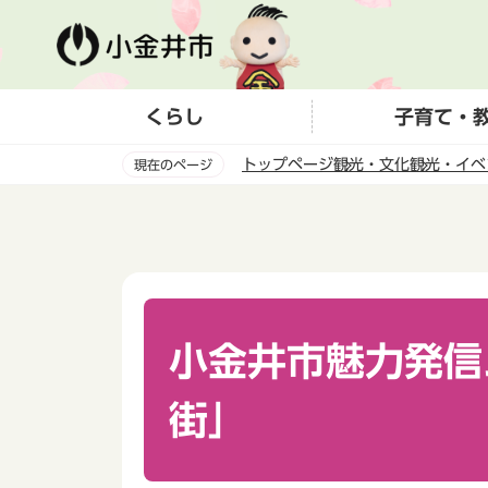
こ
の
ペ
ー
くらし
子育て・
ジ
の
トップページ
観光・文化
観光・イベ
現在のページ
先
頭
本
で
文
す
こ
こ
か
ら
小金井市魅力発信
街」