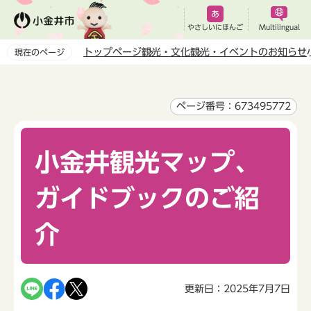
こ
の
やさしいにほんご
Multilingual
ペ
トップページ
観光・文化
観光・イベントのお知らせ
現在のページ
ー
本
ジ
文
の
こ
ページ番号：673495772
先
こ
頭
か
で
小金井観光マップ、
ら
す
ガイドブックのご紹
介
更新日：2025年7月7日