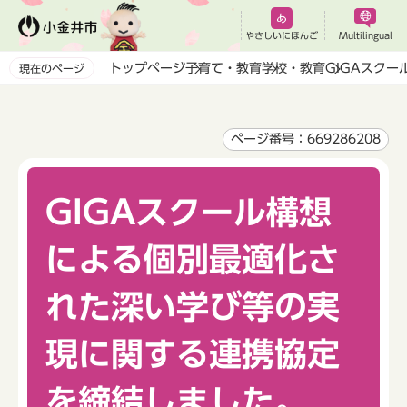
こ
の
やさしいにほんご
Multilingual
ペ
トップページ
子育て・教育
学校・教育
GIGAスク
現在のページ
ー
本
ジ
文
の
こ
ページ番号：669286208
先
こ
頭
か
で
GIGAスクール構想
ら
す
による個別最適化さ
れた深い学び等の実
現に関する連携協定
を締結しました。