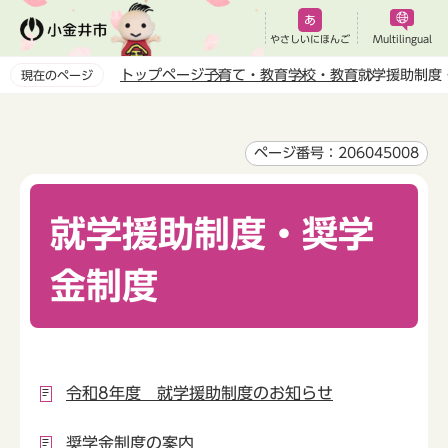
こ
の
やさしいにほんご
Multilingual
ペ
トップページ
子育て・教育
学校・教育
就学援助制度
現在のページ
ー
本
ジ
文
の
こ
ページ番号：206045008
先
こ
頭
か
で
就学援助制度・奨学
ら
す
金制度
令和8年度 就学援助制度のお知らせ
奨学金制度の案内