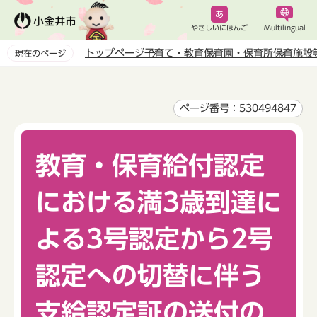
こ
の
やさしいにほんご
Multilingual
ペ
トップページ
子育て・教育
保育園・保育所
保育施設
現在のページ
ー
本
ジ
文
の
こ
ページ番号：530494847
先
こ
頭
か
で
教育・保育給付認定
ら
す
における満3歳到達に
よる3号認定から2号
認定への切替に伴う
支給認定証の送付の