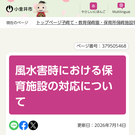
こ
の
やさしいにほんご
Multilingual
ペ
トップページ
子育て・教育
保育園・保育所
保育施設
現在のページ
ー
本
ジ
文
の
こ
ページ番号：379505468
先
こ
頭
か
で
風水害時における保
ら
す
育施設の対応につい
て
更新日：2026年7月14日