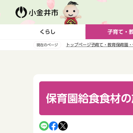
こ
の
ペ
ー
くらし
子育て・
ジ
の
トップページ
子育て・教育
保育園・
現在のページ
先
頭
本
で
文
す
こ
こ
か
ら
保育園給食食材の