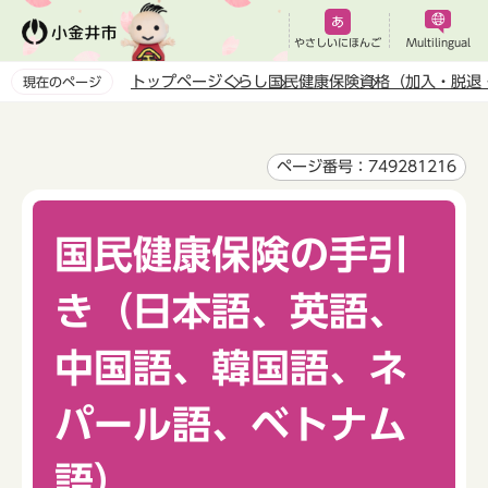
こ
の
やさしいにほんご
Multilingual
ペ
トップページ
くらし
国民健康保険
資格（加入・脱退
現在のページ
ー
本
ジ
文
の
こ
ページ番号：749281216
先
こ
頭
か
で
国民健康保険の手引
ら
す
き（日本語、英語、
中国語、韓国語、ネ
パール語、ベトナム
語）