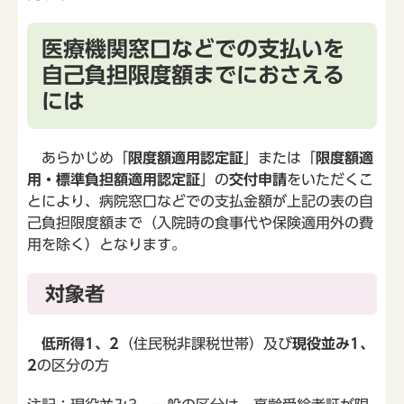
医療機関窓口などでの支払いを
自己負担限度額までにおさえる
には
あらかじめ「
限度額適用認定証
」または「
限度額適
用・標準負担額適用認定証
」の
交付申請
をいただくこ
とにより、病院窓口などでの支払金額が上記の表の自
己負担限度額まで（入院時の食事代や保険適用外の費
用を除く）となります。
対象者
低所得1、2
（住民税非課税世帯）及び
現役並み1、
2
の区分の方