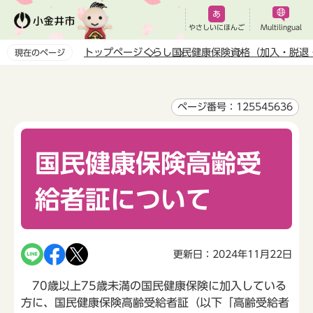
こ
の
やさしいにほんご
Multilingual
ペ
トップページ
くらし
国民健康保険
資格（加入・脱退
現在のページ
ー
本
ジ
文
の
こ
ページ番号：125545636
先
こ
頭
か
で
国民健康保険高齢受
ら
す
給者証について
更新日：2024年11月22日
70歳以上75歳未満の国民健康保険に加入している
方に、国民健康保険高齢受給者証（以下「高齢受給者