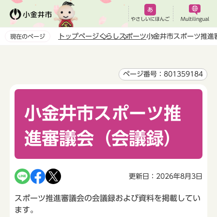
こ
の
やさしいにほんご
Multilingual
ペ
トップページ
くらし
スポーツ
小金井市スポーツ推進
現在のページ
ー
本
ジ
文
の
こ
ページ番号：801359184
先
こ
頭
か
で
小金井市スポーツ推
ら
す
進審議会（会議録）
更新日：2026年8月3日
スポーツ推進審議会の会議録および資料を掲載してい
ます。