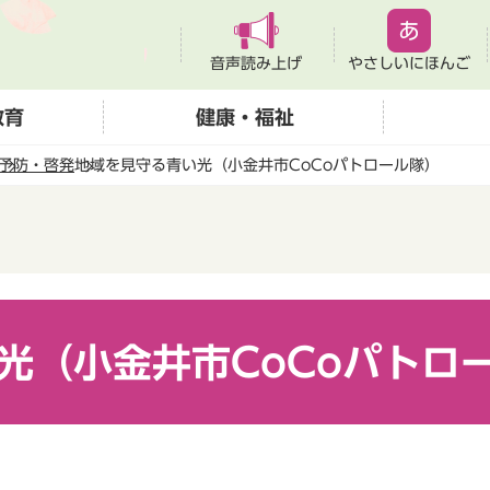
音声読み上げ
やさしいにほんご
教育
健康・福祉
予防・啓発
地域を見守る青い光（小金井市CoCoパトロール隊）
光（小金井市CoCoパトロ