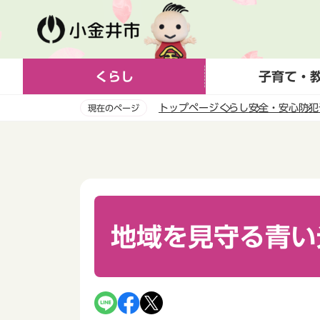
こ
の
ペ
ー
くらし
子育て・
ジ
の
トップページ
くらし
安全・安心
防犯
現在のページ
先
頭
本
で
文
す
こ
こ
か
ら
地域を見守る青い