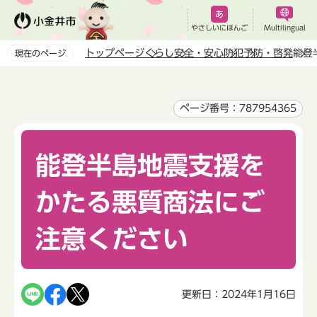
こ
の
やさしいにほんご
Multilingual
ペ
トップページ
くらし
安全・安心
防犯
予防・啓発
能登
現在のページ
ー
本
ジ
文
の
こ
ページ番号：787954365
先
こ
頭
か
で
能登半島地震支援を
ら
す
かたる悪質商法にご
注意ください
更新日：2024年1月16日