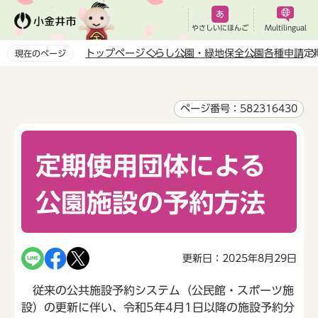
こ
の
やさしいにほんご
Multilingual
ペ
トップページ
くらし
公園・緑地保全
公園各種申請
定
現在のページ
ー
本
ジ
文
の
こ
ページ番号：582316430
先
こ
頭
か
で
定期使用団体による
ら
す
公園施設の予約方法
更新日：2025年8月29日
従来の公共施設予約システム（公民館・スポーツ施
設）の更新に伴い、令和5年4月1日以降の施設予約分