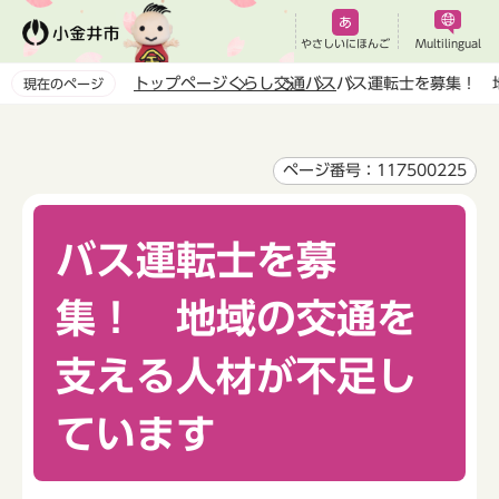
こ
の
やさしいにほんご
Multilingual
ペ
トップページ
くらし
交通
バス
バス運転士を募集！ 
現在のページ
ー
本
ジ
文
の
こ
ページ番号：117500225
先
こ
頭
か
で
バス運転士を募
ら
す
集！ 地域の交通を
支える人材が不足し
ています