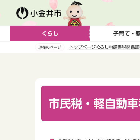
こ
の
ペ
ー
くらし
子育て・
ジ
の
トップページ
くらし
申請書
税関係証
現在のページ
先
頭
本
で
文
す
こ
こ
か
ら
市民税・軽自動車