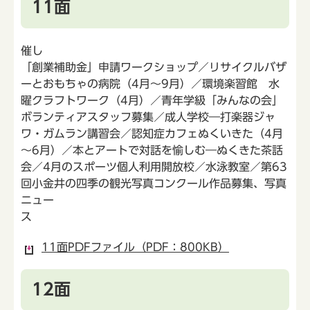
11面
催し
「創業補助金」申請ワークショップ／リサイクルバザ
ーとおもちゃの病院（4月～9月）／環境楽習館 水
曜クラフトワーク（4月）／青年学級「みんなの会」
ボランティアスタッフ募集／成人学校―打楽器ジャ
ワ・ガムラン講習会／認知症カフェぬくいきた（4月
～6月）／本とアートで対話を愉しむ―ぬくきた茶話
会／4月のスポーツ個人利用開放校／水泳教室／第63
回小金井の四季の観光写真コンクール作品募集、写真
ニュー
ス
11面PDFファイル（PDF：800KB）
12面