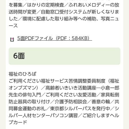
を募集／はかりの定期検査／ふれあいメロディーの放
送時間が変更／自動窓口受付システムが新しくなりま
した／環境に配慮した取り組み等への補助、写真ニュ
ース
5面PDFファイル（PDF：584KB）
6面
福祉のひろば
ご利用ください福祉サービス苦情調整委員制度（福祉
オンブズマン）／高齢者いきいき活動講座―小倉一郎
先生の俳句入門／ご利用ください友愛活動／家具転倒
防止器具の取り付け／介護予防相談会／善意の輪／共
同募金運動のお礼／東京都シルバーパスを発行中／シ
ルバー人材センターパソコン講習／ご紹介しますヘル
プカード