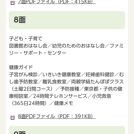
7面PDFファイル（PDF：415KB）
8面
子ども・子育て
図書館おはなし会／幼児のためのおはなし会／ファミ
リー・サポート・センター
健康ガイド
子宮がん検診／いきいき健康教室／妊婦歯科健診／む
し歯予防教室／離乳食教室／両親学級たんぽぽクラス
（土曜2日間コース）／予防接種／東京都・子供の健
康相談室／24時間テレホンサービス／小児救急
（365日24時間）／健康メモ
8面PDFファイル（PDF：391KB）