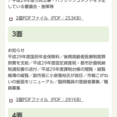
／平成29年度市民公募・パブリックコメントを予定
している審議会・施策等
2面PDFファイル（PDF：253KB）
3面
お知らせ
平成29年度国民年金保険料／後期高齢者医療制度葬
祭費を支給／平成29年度固定資産税・都市計画税納
税通知書の送付／平成29年度課税台帳の閲覧・縦覧
帳簿の縦覧／副市長に小泉雅裕氏が就任／市報こがね
いの紙面をリニューアル／臨時職員の登録者募集／職
員募集
3面PDFファイル（PDF：291KB）
4面