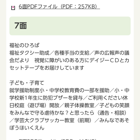
6面PDFファイル（PDF：257KB）
7面
福祉のひろば
福祉タクシー助成／各種手当の支給／声の広報声の議
会だより 視覚に障がいのある方にデイジーＣＤとカ
セットテープをお届けしています
子ども・子育て
就学援助制度小・中学校教育費の一部を援助／小・中
学校新1年生に防犯ブザーを貸与／ご利用ください休
日校庭（遊び場）開放／親子体操教室／子どもの笑顔
をみんなで守る虐待かな？と思ったら（通告・相談）
／学芸大クラブサッカー教室（前期）／みんなであそ
ぼうほいくえん