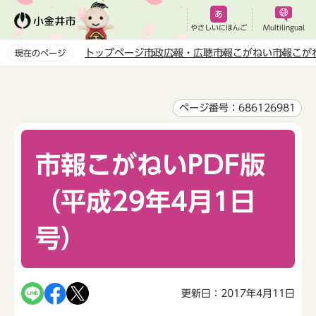
こ
の
やさしいにほんご
Multilingual
ペ
トップページ
市政
広報・広聴
市報こがねい
市報こが
現在のページ
ー
本
ジ
文
の
こ
ページ番号：686126981
先
こ
頭
か
で
市報こがねいPDF版
ら
す
（平成29年4月1日
号）
更新日：2017年4月11日