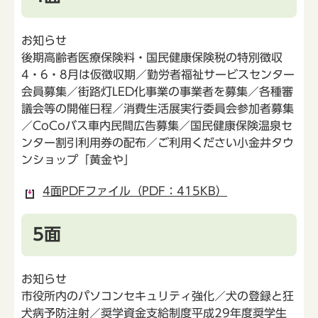
お知らせ
後期高齢者医療保険料・国民健康保険税の特別徴収
4・6・8月は仮徴収期／勤労者福祉サービスセンター
会員募集／街路灯LED化事業の事業者を募集／各種審
議会等の開催日程／消費生活展実行委員会参加者募集
／CoCoバス車内民間広告募集／国民健康保険温泉セ
ンター割引利用券の配布／ご利用ください小金井タウ
ンショップ「黄金や」
4面PDFファイル（PDF：415KB）
5面
お知らせ
市役所内のパソコンセキュリティ強化／犬の登録と狂
犬病予防注射／奨学資金支給制度平成29年度奨学生