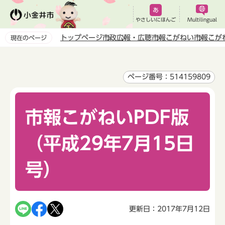
こ
の
やさしいにほんご
Multilingual
ペ
トップページ
市政
広報・広聴
市報こがねい
市報こが
現在のページ
ー
本
ジ
文
の
こ
ページ番号：514159809
先
こ
頭
か
で
市報こがねいPDF版
ら
す
（平成29年7月15日
号）
更新日：2017年7月12日