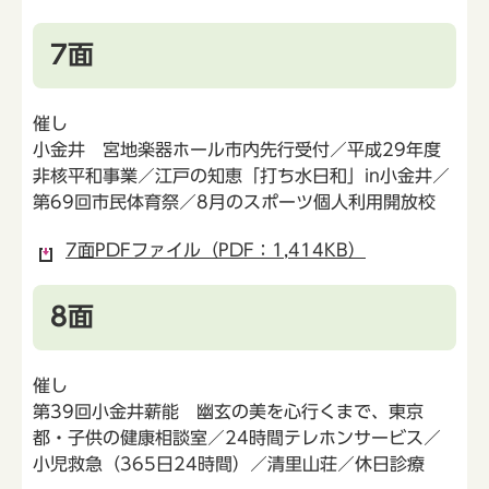
7面
催し
小金井 宮地楽器ホール市内先行受付／平成29年度
非核平和事業／江戸の知恵「打ち水日和」in小金井／
第69回市民体育祭／8月のスポーツ個人利用開放校
7面PDFファイル（PDF：1,414KB）
8面
催し
第39回小金井薪能 幽玄の美を心行くまで、東京
都・子供の健康相談室／24時間テレホンサービス／
小児救急（365日24時間）／清里山荘／休日診療