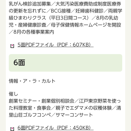
乳がん検診追加募集／大気汚染医療費助成制度医療券
の更新を忘れずに／BCG接種／妊婦歯科健診／両親学
級ひまわりクラス（平日3日間コース）／8月の乳幼
児・産婦健康診査／母子保健情報ホームページを開設
／8月の各種事業案内
5面PDFファイル（PDF：607KB）
6面
情報・ア・ラ・カルト
催し
創業セミナー・創業個別相談会／江戸東京野菜を使っ
た料理教室・食事会／親子でエダマメの収穫体験／清
里山荘ゴルフコンペ／サマーコンサート
6面PDFファイル（PDF：450KB）