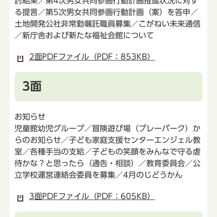
討結果／第4次男女共同参画行動計画推進状況に対す
る提言／第5次男女共同参画行動計画（案）を答申／
土地開発公社非常勤嘱託職員募集／こがねい未来通信
／新庁舎および新たな福祉会館について
2面PDFファイル（PDF：853KB）
3面
お知らせ
児童館幼児グループ／冒険遊び場（プレーパーク）か
らのお知らせ／子ども家庭支援センターエンジェル教
室／各種手当の支給／子どもの笑顔をみんなで守る虐
待かな？と思ったら（通告・相談）／教育委員会／公
立学校運営連絡会委員を募集／4月のじどうかん
3面PDFファイル（PDF：605KB）