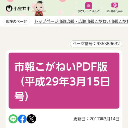
こ
の
やさしいにほんご
Multilingual
ペ
トップページ
市政
広報・広聴
市報こがねい
市報こが
現在のページ
ー
本
ジ
文
の
こ
ページ番号：936389632
先
こ
頭
か
で
市報こがねいPDF版
ら
す
（平成29年3月15日
号）
更新日：2017年3月14日