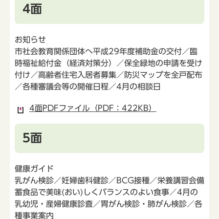
4面
お知らせ
市社会教育関係団体へ平成29年度補助金の交付／臨
時福祉給付金（経済対策分）／保全緑地の申請を受け
付け／高齢者住宅入居者募集／防災マップを全戸配布
／各種審議会等の開催日程／4月の相談日
4面PDFファイル（PDF：422KB）
5面
健康ガイド
乳がん検診／妊婦歯科健診／BCG接種／栄養講習会備
蓄食品で美味(おい)しくバランスのよい食事／4月の
乳幼児・産婦健康診査／胃がん検診・肺がん検診／各
種事業案内