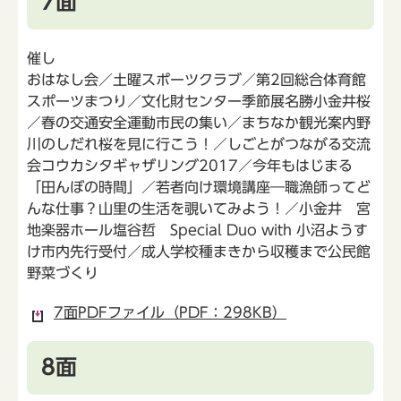
7面
催し
おはなし会／土曜スポーツクラブ／第2回総合体育館
スポーツまつり／文化財センター季節展名勝小金井桜
／春の交通安全運動市民の集い／まちなか観光案内野
川のしだれ桜を見に行こう！／しごとがつながる交流
会コウカシタギャザリング2017／今年もはじまる
「田んぼの時間」／若者向け環境講座―職漁師ってど
んな仕事？山里の生活を覗いてみよう！／小金井 宮
地楽器ホール塩谷哲 Special Duo with 小沼ようす
け市内先行受付／成人学校種まきから収穫まで公民館
野菜づくり
7面PDFファイル（PDF：298KB）
8面