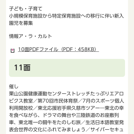
子ども・子育て
小規模保育施設から特定保育施設への移行に伴い新入
園児を募集
情報ア・ラ・カルト
10面PDFファイル（PDF：458KB）
11面
催し
栗山公園健康運動センターストレッチたっぷりエアロ
ビクス教室／第70回市民体育祭／7月のスポーツ個人
利用開放校／東北応援岩手県久慈市ツアー―東北の幸
を食べながら、ドラマの舞台や三陸鉄道のお座敷列
車、東北唯一の闘牛をたのしむ旅／生活日本語教室発
表会世界の文化にふれてみましょう／サイバーセキュ