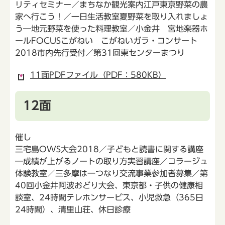
リティセミナー／まちなか観光案内江戸東京野菜の農
家へ行こう！／一日生活教室夏野菜を取り入れましょ
う―地元野菜を使った料理教室／小金井 宮地楽器ホ
ールFOCUSこがねい こがねいガラ・コンサート
2018市内先行受付／第31回東センターまつり
11面PDFファイル（PDF：580KB）
12面
催し
三宅島OWS大会2018／子どもと読書に関する講座
―成績が上がるノートの取り方実習講座／コラージュ
体験教室／三多摩は一つなり交流事業参加者募集／第
40回小金井阿波おどり大会、東京都・子供の健康相
談室、24時間テレホンサービス、小児救急（365日
24時間）、清里山荘、休日診療