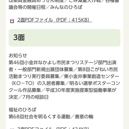
改築資金融資あっせん制度／ごみ減量大作戦／各種審
議会等の開催日程／みんなのひろば
2面PDFファイル（PDF：415KB）
3面
お知らせ
第46回小金井なかよし市民まつりステージ部門出演
者・一般部門新規出展団体募集／第8回こがねい市民
活動まつり実行委員募集／東小金井事業創造センター
（KO－TO）の入居者募集／明るい選挙ポスターコン
クール作品募集／平成30年度実施提案型協働事業が
決定／7月の相談日
福祉のひろば
第68回社会を明るくする運動／善意の輪