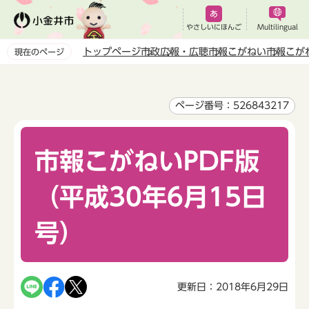
こ
の
やさしいにほんご
Multilingual
ペ
トップページ
市政
広報・広聴
市報こがねい
市報こが
現在のページ
ー
本
ジ
文
の
こ
ページ番号：526843217
先
こ
頭
か
で
市報こがねいPDF版
ら
す
（平成30年6月15日
号）
更新日：2018年6月29日