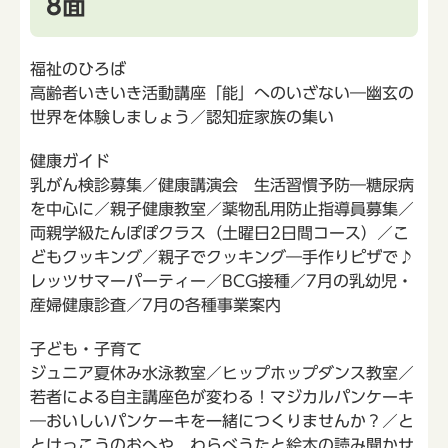
8面
福祉のひろば
高齢者いきいき活動講座「能」へのいざない―幽玄の
世界を体験しましょう／認知症家族の集い
健康ガイド
乳がん検診募集／健康講演会 生活習慣予防―糖尿病
を中心に／親子健康教室／薬物乱用防止指導員募集／
両親学級たんぽぽクラス（土曜日2日間コース）／こ
どもクッキング／親子でクッキング―手作りピザで♪
レッツサマーパーティー／BCG接種／7月の乳幼児・
産婦健康診査／7月の各種事業案内
子ども・子育て
ジュニア夏休み水泳教室／ヒップホップダンス教室／
若者による自主講座色が変わる！マジカルパンケーキ
―おいしいパンケーキを一緒につくりませんか？／と
とけっこうのおへや わらべうたと絵本の読み聞かせ