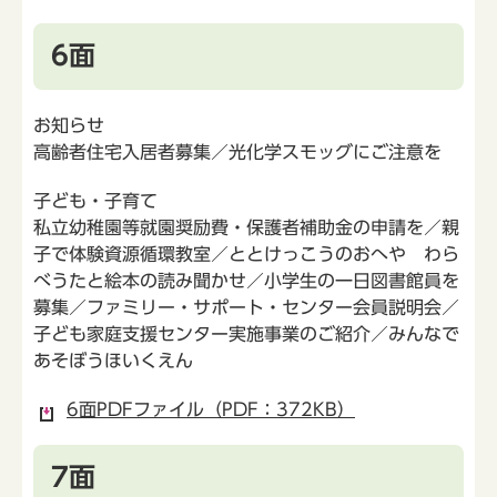
6面
お知らせ
高齢者住宅入居者募集／光化学スモッグにご注意を
子ども・子育て
私立幼稚園等就園奨励費・保護者補助金の申請を／親
子で体験資源循環教室／ととけっこうのおへや わら
べうたと絵本の読み聞かせ／小学生の一日図書館員を
募集／ファミリー・サポート・センター会員説明会／
子ども家庭支援センター実施事業のご紹介／みんなで
あそぼうほいくえん
6面PDFファイル（PDF：372KB）
7面