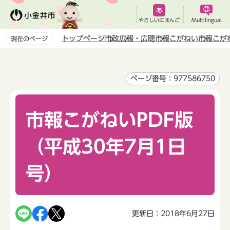
こ
の
やさしいにほんご
Multilingual
ペ
トップページ
市政
広報・広聴
市報こがねい
市報こが
現在のページ
ー
本
ジ
文
の
こ
ページ番号：977586750
先
こ
頭
か
で
市報こがねいPDF版
ら
す
（平成30年7月1日
号）
更新日：2018年6月27日