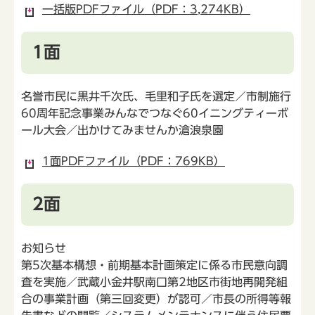
一括版PDFファイル（PDF：3,274KB）
1面
名誉市民に黒井千次氏、毛里和子氏を選定／市制施行
60周年記念事業みんなでつなぐ60イニングティーボ
ール大会／出かけてみませんか滄浪泉園
1面PDFファイル（PDF：769KB）
2面
お知らせ
第5次基本構想・前期基本計画策定に係る市民意向調
査を実施／武蔵小金井駅南口第2地区市街地再開発組
合の事業計画（第三回変更）が認可／市長の所得等報