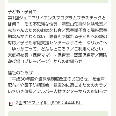
子ども・子育て
第1回ジュニアサイエンスプログラムプラスチックと
は何？―その不思議な性質／清里山荘自然体験教室／
赤ちゃんのためのおはなし会／思春期子育て講座思春
期なんかこわくない！思春期で揺れる子どもへの親の
対応／子ども家庭支援センターようこそ ゆりかごへ
―ゆりかごって、どんなところ？／ご利用ください
家庭福祉員（保育ママ）・保育室・認証保育所／冒険
遊び場（プレーパーク）からのお知らせ
福祉のひろば
「平成30年度介護保険制度改正のお知らせ」を全戸
配布／介護予防相談会／健康的に過ごすためのカラダ
いきいき体操／シルバー人材センターからのお知らせ
7面PDFファイル（PDF：444KB）