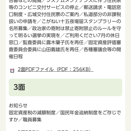
告書などの閲覧／システムメンテナンスに伴う住民票
等のコンビニ交付サービスの停止／郵送請求・電話窓
口制度・広域交付住民票のご案内／私道部分の非課税
扱いの申請を／こがねい十五夜場留スタンプラリーの
名所募集／政治家の寄附は禁止寄附禁止のルールを守
って明るい選挙の実現を／ご利用ください7月の休日
窓口／監査委員に露木肇子氏を再任／固定資産評価審
査委員会委員に山田義雄氏を再任／各種審議会等の開
催日程
2面PDFファイル（PDF：256KB）
3面
お知らせ
固定資産税の減額制度／国民年金追納制度をご存じで
すか／職員募集