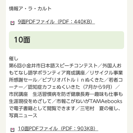
情報ア・ラ・カルト
9面PDFファイル（PDF：440KB）
10面
催し
第6回小金井市日本語スピーチコンテスト／外国人お
もてなし語学ボランティア育成講座／リサイクル事業
所感謝セール／ビブリオバトルｉｎぬくきた／若者コ
ーナー／認知症カフェぬくいきた（7月から9月）／
市民講座 生活習慣病を防ぎ健康長寿―趣味も仕事も
生涯現役をめざして／市報こがねいがTAMAebooks
で電子書籍として閲覧できます／三宅村 夏の催し、
写真ニュース
10面PDFファイル（PDF：903KB）