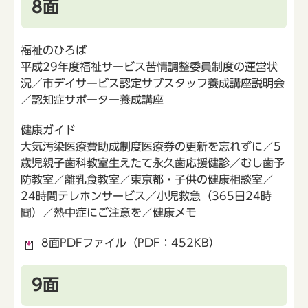
8面
福祉のひろば
平成29年度福祉サービス苦情調整委員制度の運営状
況／市デイサービス認定サブスタッフ養成講座説明会
／認知症サポーター養成講座
健康ガイド
大気汚染医療費助成制度医療券の更新を忘れずに／5
歳児親子歯科教室生えたて永久歯応援健診／むし歯予
防教室／離乳食教室／東京都・子供の健康相談室／
24時間テレホンサービス／小児救急（365日24時
間）／熱中症にご注意を／健康メモ
8面PDFファイル（PDF：452KB）
9面