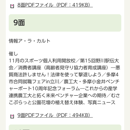
8面PDFファイル（PDF：419KB）
9面
情報ア・ラ・カルト
催し
11月のスポーツ個人利用開放校／第15回野川駅伝大
会／消費者講座（高齢者見守り協力者育成講座）―悪
質商法許しません！法律を使って撃退しよう／多摩4
市合同就職フェアin立川／農工大・多摩小金井ベンチ
ャーポート10周年記念フォーラム―これからの産学
連携農工大と拓く未来ベンチャー企業への期待／むさ
こぷらっと公園花壇の植え替え体験、写真ニュース
9面PDFファイル（PDF：494KB）