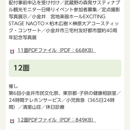
配付事前申込を受け付け／武蔵野の森発サスティナブ
ル観光モニター日帰りイベント参加者募集／定点撮影
写真展示／小金井 宮地楽器ホールEXCITING
STAGE NAOTO×柏木広樹×榊原大アコースティッ
ク・コンサート／小金井市三宅村友好都市盟約40周
年記念写真展
11面PDFファイル（PDF：668KB）
12面
催し
第6回小金井市民文化祭、東京都･子供の健康相談室／
24時間テレホンサービス／小児救急（365日24時
間）／清里山荘／休日診療
12面PDFファイル（PDF：849KB）