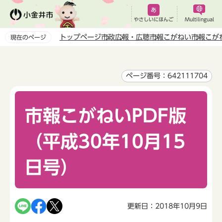
こ
の
やさしいにほんご
Multilingual
ペ
トップページ
市政
広報・広聴
市報こがねい
市報こが
現在のページ
ー
本
ジ
文
の
こ
ページ番号：642111704
先
こ
頭
か
で
市報こがねいPDF版
ら
す
（平成30年10月15
日号）
更新日：2018年10月9日