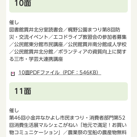
10面
催し
図書館貫井北分室読書会／梶野公園まつり第8回防
災・交流イベント／エコドライブ教習会の参加者募集
／公民館東分館市民講座／公民館貫井南分館成人学校
／公民館貫井北分館／ボランティアの資質向上に関す
る三市・学芸大連携講座
10面PDFファイル（PDF：546KB）
11面
催し
第46回小金井なかよし市民まつり・消費者部門第52
回消費生活展マルシェこがねい「地元で満足！お買い
物コミュニケーション」／農業祭の宝船の農産物無料