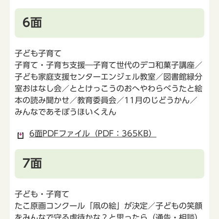
6面
子ども子育て
子育て・子育ち支援―子育て世代のデコ和菓子講座／
子ども家庭支援センターエンジェル教室／図書館緑分
室おはなし会／ととけっこうのおへやわらべうたと絵
本の読み聞かせ／教育委員会／11月のじどうかん／
みんなであそぼうほいくえん
6面PDFファイル（PDF：365KB）
7面
子ども・子育て
たこ原画コンクール「凧の絵」が決定／子どもの笑顔
をみんなで守る虐待かな？と思ったら（通告・相談）