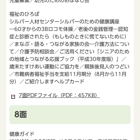
児童募集／幼児のためのおはなし会
福祉のひろば
シルバー人材センターシルバーのための健康講座
―60才からの3Bロコモ体操／老後の金銭管理―認知
症と診断されたら（もしものときに慌てないために）
／まなぶ・語る・つながる家族の会―介護方法につい
て／介護予防相談会／ご活用ください「シニアのため
の地域とつながる応援ブック（平成30年度版）」／
歳末たすけあい運動にご協力を／親族後見人のつどい
／市難病者福祉手当を支給11月期分（8月から11月
分）／ご紹介しますヘルプカード
7面PDFファイル（PDF：457KB）
8面
健康ガイド