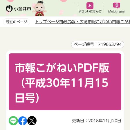
こ
の
やさしいにほんご
Multilingual
ペ
トップページ
市政
広報・広聴
市報こがねい
市報こが
現在のページ
ー
本
ジ
文
の
こ
ページ番号：719853794
先
こ
頭
か
で
市報こがねいPDF版
ら
す
（平成30年11月15
日号）
更新日：2018年11月20日