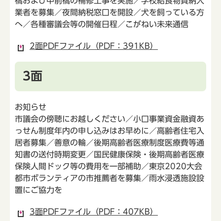
橋および中前橋の補修工事を実施／学校給食物資納入
業者を募集／夜間納税窓口を開設／犬を飼っている方
へ／各種審議会等の開催日程／こがねい未来通信
2面PDFファイル（PDF：391KB）
3面
お知らせ
市議会の傍聴にお越しください／小口事業資金融資あ
っせん制度年内の申し込みはお早めに／高齢者住宅入
居者募集／善意の輪／後期高齢者医療制度医療費等通
知書の送付時期変更／国民健康保険・後期高齢者医療
保険人間ドック等の費用を一部補助／東京2020大会
都市ボランティアの市推薦者を募集／雨水浸透施設設
置にご協力を
3面PDFファイル（PDF：407KB）