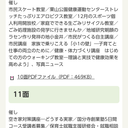
催し
市民スケート教室／栗山公園健康運動センターストレ
ッチたっぷりエアロビクス教室／12月のスポーツ個
人利用開放校／家庭でできる生ごみリサイクル教室／
ごみ処理施設の見学に行きませんか／地域研究朝顔の
ラセン作り発祥の地小金井／市民がつくる自主講座／
市民講座 家族で乗りこえる「小1の壁」―子育てと
仕事の両立のために／健康・体力づくり講座 はじめ
ての方のウォーキング教室―理論と実技で健康効果を
高めよう」、写真ニュース
10面PDFファイル（PDF：469KB）
11面
催し
空き家対策講座―どうする実家／国分寺創業塾5日間
コース受講者募集／保育士就職支援研修会・就職相談