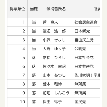
得票順位
当確
候補者氏名
所属党
1
当
菅 直人
社会民主連合
2
当
渡辺 浩一郎
日本新党
3
当
小沢 きよし
自由民主党
4
当
大野 ゆり子
公明党
5
落
常松 ひろし
日本社会党
6
落
佐々木 憲昭
日本共産党
7
落
山本 あつし
佐川究明！学生・
8
落
荒木 和博
無所属
9
落
前畑 しんこう
無所属
10
落
保田 玲子
国民党