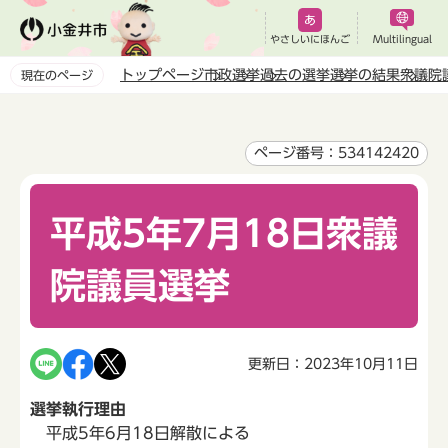
こ
の
やさしいにほんご
Multilingual
ペ
トップページ
市政
選挙
過去の選挙
選挙の結果
衆議院
現在のページ
ー
本
ジ
文
の
こ
ページ番号：534142420
先
こ
頭
か
で
平成5年7月18日衆議
ら
す
院議員選挙
更新日：2023年10月11日
選挙執行理由
平成5年6月18日解散による