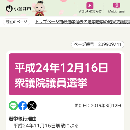
こ
の
やさしいにほんご
Multilingual
ペ
トップページ
市政
選挙
過去の選挙
選挙の結果
衆議院
現在のページ
ー
本
ジ
文
の
こ
ページ番号：239909741
先
こ
頭
か
で
平成24年12月16日
ら
す
衆議院議員選挙
更新日：2019年3月12日
選挙執行理由
平成24年11月16日解散による