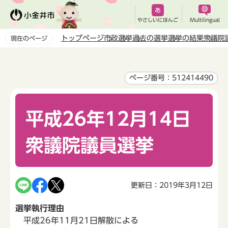
こ
の
やさしいにほんご
Multilingual
ペ
トップページ
市政
選挙
過去の選挙
選挙の結果
衆議院
現在のページ
ー
本
ジ
文
の
こ
ページ番号：512414490
先
こ
頭
か
で
平成26年12月14日
ら
す
衆議院議員選挙
更新日：2019年3月12日
選挙執行理由
平成26年11月21日解散による