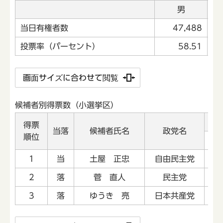
男
当日有権者数
47,488
投票率（パーセント）
58.51
画面サイズに合わせて閲覧
候補者別得票数（小選挙区）
得票
当落
候補者氏名
政党名
順位
小
1
当
土屋 正忠
自由民主党
2
2
落
菅 直人
民主党
2
3
落
ゆうき 亮
日本共産党