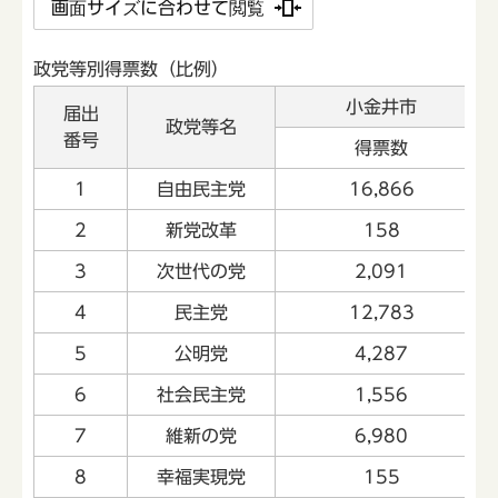
画面サイズに合わせて閲覧
政党等別得票数（比例）
小金井市
届出
政党等名
番号
得票数
1
自由民主党
16,866
2
新党改革
158
3
次世代の党
2,091
4
民主党
12,783
5
公明党
4,287
6
社会民主党
1,556
7
維新の党
6,980
8
幸福実現党
155