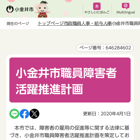
こ
の
やさしいにほんご
Multilingual
ペ
トップページ
市政
職員人事・給与
人事
小金井市職員
現在のページ
ー
本
ジ
文
の
こ
ページ番号：646284602
先
こ
頭
か
で
小金井市職員障害者
ら
す
活躍推進計画
更新日：2020年4月1日
本市では、障害者の雇用の促進等に関する法律に基
づき、小金井市職員障害者活躍推進計画を策定してお