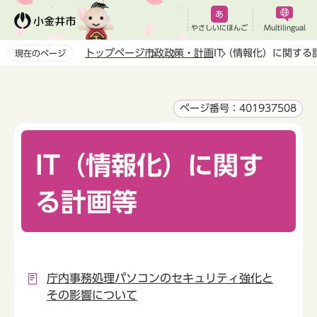
こ
の
やさしいにほんご
Multilingual
ペ
トップページ
市政
政策・計画
IT（情報化）に関する
現在のページ
ー
本
ジ
文
の
こ
ページ番号：401937508
先
こ
頭
か
で
IT（情報化）に関す
ら
す
る計画等
庁内事務処理パソコンのセキュリティ強化と
その影響について