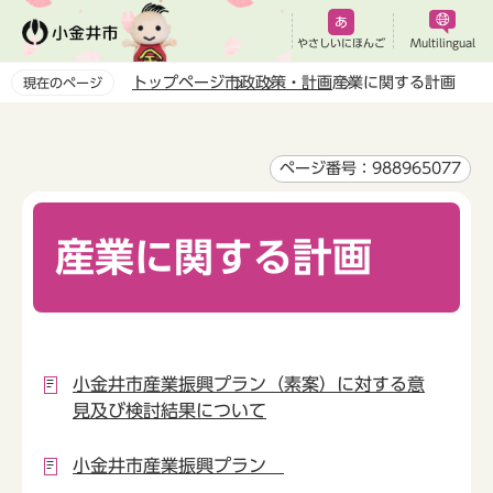
こ
の
やさしいにほんご
Multilingual
ペ
トップページ
市政
政策・計画
産業に関する計画
現在のページ
ー
本
ジ
文
の
こ
ページ番号：988965077
先
こ
頭
か
で
産業に関する計画
ら
す
小金井市産業振興プラン（素案）に対する意
見及び検討結果について
小金井市産業振興プラン