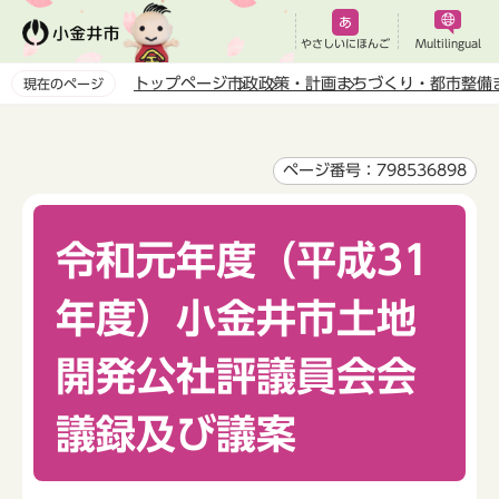
こ
の
やさしいにほんご
Multilingual
ペ
トップページ
市政
政策・計画
まちづくり・都市整備
現在のページ
ー
本
ジ
文
の
こ
ページ番号：798536898
先
こ
頭
か
で
令和元年度（平成31
ら
す
年度）小金井市土地
開発公社評議員会会
議録及び議案