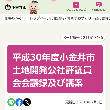
こ
の
やさしいにほんご
Multilingual
ペ
トップページ
市政
政策・計画
まちづくり・都市整備
現在のページ
ー
本
ジ
文
の
こ
ページ番号：211517436
先
こ
頭
か
で
平成30年度小金井市
ら
す
土地開発公社評議員
会会議録及び議案
更新日：2018年7月9日