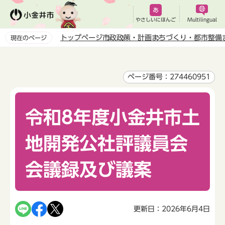
こ
の
やさしいにほんご
Multilingual
ペ
トップページ
市政
政策・計画
まちづくり・都市整備
現在のページ
ー
本
ジ
文
の
こ
ページ番号：274460951
先
こ
頭
か
で
令和8年度小金井市土
ら
す
地開発公社評議員会
会議録及び議案
更新日：2026年6月4日