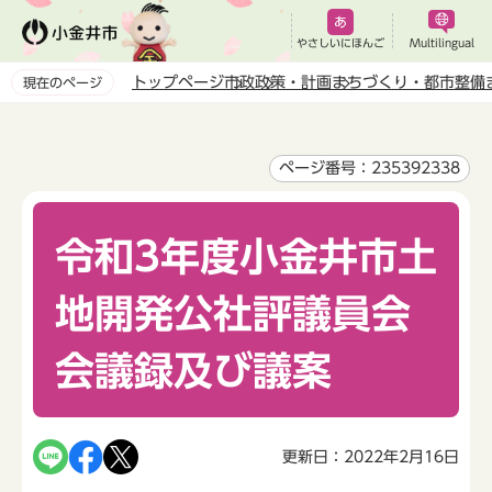
こ
の
やさしいにほんご
Multilingual
ペ
トップページ
市政
政策・計画
まちづくり・都市整備
現在のページ
ー
本
ジ
文
の
こ
ページ番号：235392338
先
こ
頭
か
で
令和3年度小金井市土
ら
す
地開発公社評議員会
会議録及び議案
更新日：2022年2月16日