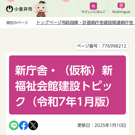
こ
の
やさしいにほんご
Multilingual
ペ
トップページ
市政
政策・計画
新庁舎建設関連
新庁舎
現在のページ
ー
本
ジ
文
の
こ
ページ番号：776998212
先
こ
頭
か
で
新庁舎・（仮称）新
ら
す
福祉会館建設トピッ
ク（令和7年1月版）
更新日：2025年1月10日