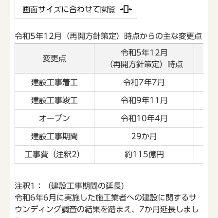
画面サイズに合わせて閲覧
令和5年12月（再開方針策定）時点からの主な変更点
令和5年12月
変更点
（再開方針策定）時点
建設工事着工
令和7年7月
令
建設工事竣工
令和9年11月
オープン
令和10年4月
建設工事期間
29か月
工事費（注釈2）
約115億円
注釈1：（建設工事期間の延長）
令和6年6月に実施した施工業者への建設に関するサ
ウンディング調査の結果を踏まえ、7か月延長しまし