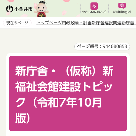
こ
の
やさしいにほんご
Multilingual
ペ
トップページ
市政
政策・計画
新庁舎建設関連
新庁舎
現在のページ
ー
本
ジ
文
の
こ
ページ番号：944680853
先
こ
頭
か
で
新庁舎・（仮称）新
ら
す
福祉会館建設トピッ
ク（令和7年10月
版）