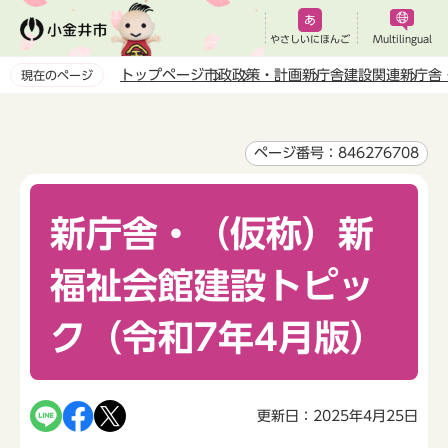
こ
の
やさしいにほんご
Multilingual
ペ
トップページ
市政
政策・計画
新庁舎建設関連
新庁舎
現在のページ
ー
本
ジ
文
の
こ
ページ番号：846276708
先
こ
頭
か
で
新庁舎・（仮称）新
ら
す
福祉会館建設トピッ
ク（令和7年4月版）
更新日：2025年4月25日