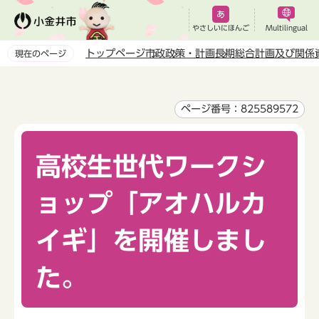
こ
の
やさしいにほんご
Multilingual
ペ
トップページ
市政
政策・計画
長期総合計画及び関係
現在のページ
ー
本
ジ
文
の
こ
ページ番号：825589572
先
こ
頭
か
で
高校生世代ワークシ
ら
す
ョップ「アオハルカ
イギ」を開催しまし
た。