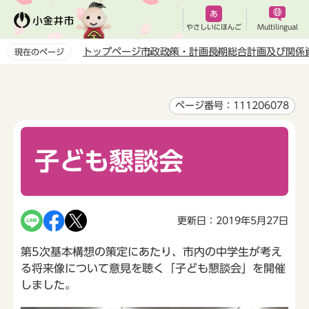
こ
の
やさしいにほんご
Multilingual
ペ
トップページ
市政
政策・計画
長期総合計画及び関係
現在のページ
ー
本
ジ
文
の
こ
ページ番号：111206078
先
こ
頭
か
で
子ども懇談会
ら
す
更新日：2019年5月27日
第5次基本構想の策定にあたり、市内の中学生が考え
る将来像について意見を聴く「子ども懇談会」を開催
しました。