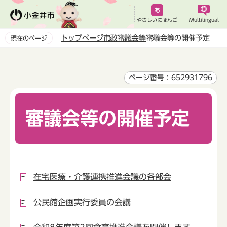
こ
の
やさしいにほんご
Multilingual
ペ
トップページ
市政
審議会等
審議会等の開催予定
現在のページ
ー
本
ジ
文
の
こ
ページ番号：652931796
先
こ
頭
か
で
審議会等の開催予定
ら
す
在宅医療・介護連携推進会議の各部会
公民館企画実行委員の会議