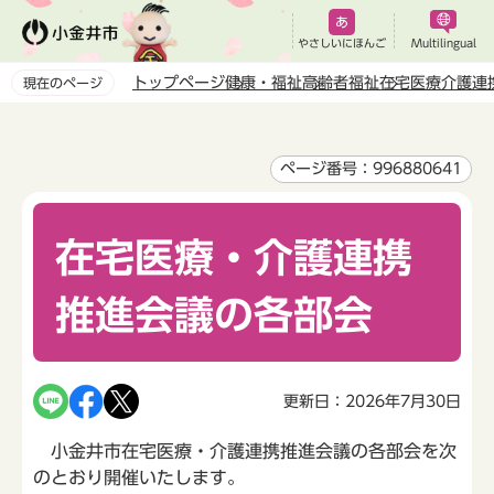
こ
の
やさしいにほんご
Multilingual
ペ
トップページ
健康・福祉
高齢者福祉
在宅医療介護連
現在のページ
ー
本
ジ
文
の
こ
ページ番号：996880641
先
こ
頭
か
で
在宅医療・介護連携
ら
す
推進会議の各部会
更新日：2026年7月30日
小金井市在宅医療・介護連携推進会議の各部会を次
のとおり開催いたします。