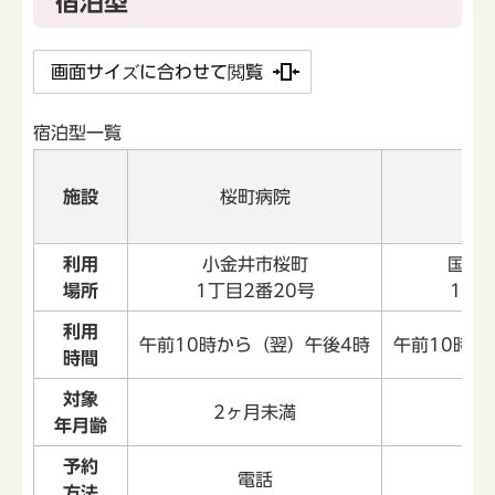
宿泊型
画面サイズに合わせて閲覧
宿泊型一覧
施設
桜町病院
矢
利用
小金井市桜町
国分
場所
1丁目2番20号
1丁目
利用
午前10時から（翌）午後4時
午前10時か
時間
対象
2ヶ月未満
5
年月齢
予約
電話
方法