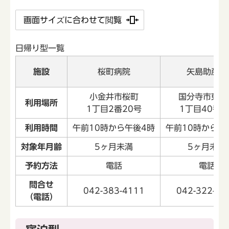
画面サイズに合わせて閲覧
日帰り型一覧
施設
桜町病院
矢島助産院
小金井市桜町
国分寺市東元
利用場所
1丁目2番20号
1丁目40番7
利用時間
午前10時から午後4時
午前10時から午
対象年月齢
5ヶ月未満
5ヶ月未満
予約方法
電話
電話
問合せ
042-383-4111
042-322-55
（電話）