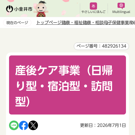
こ
の
やさしいにほんご
Multilingual
ペ
トップページ
健康・福祉
健康・相談
母子保健事業
産
現在のページ
ー
本
ジ
文
の
こ
ページ番号：482926134
先
こ
頭
か
で
産後ケア事業（日帰
ら
す
り型・宿泊型・訪問
型）
更新日：2026年7月1日