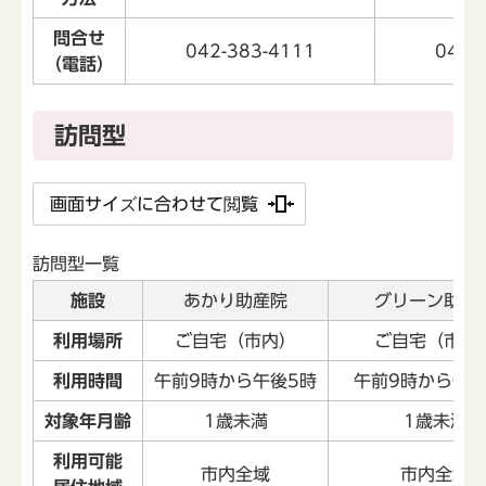
問合せ
042-383-4111
042-
（電話）
訪問型
画面サイズに合わせて閲覧
訪問型一覧
施設
あかり助産院
グリーン助産
利用場所
ご自宅（市内）
ご自宅（市内
利用時間
午前9時から午後5時
午前9時から午後
対象年月齢
1歳未満
1歳未満
利用可能
市内全域
市内全域