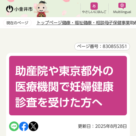
こ
の
やさしいにほんご
Multilingual
ペ
トップページ
健康・福祉
健康・相談
母子保健事業
助
現在のページ
ー
本
ジ
文
の
こ
ページ番号：830855351
先
こ
頭
か
で
助産院や東京都外の
ら
す
医療機関で妊婦健康
診査を受けた方へ
更新日：2025年8月28日