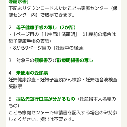
兼請求書」
下記よりダウンロードまたはこども家庭センター（保
健センター内）で取得できます。
2
母子健康手帳の写し（2か所）
・1ページ目の「出生届出済証明」（出産前の場合は
母子健康手帳の表紙）
・8から9ページ目の「妊娠中の経過」
3 対象日の
領収書
及び
診療明細書の写し
4
未使用の受診票
妊婦健康診査・妊婦子宮頸がん検診・妊婦超音波検査
受診票
5
振込先銀行口座が分かるもの
（妊産婦本人名義の
もの）
こども家庭センターで申請書を記入する場合のみ持参
してください。提出は不要です。