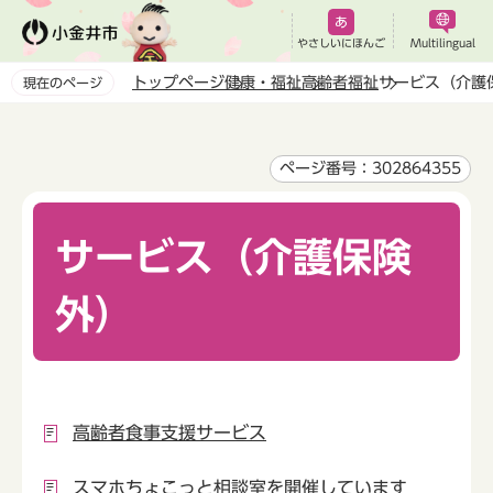
こ
の
やさしいにほんご
Multilingual
ペ
トップページ
健康・福祉
高齢者福祉
サービス（介護
現在のページ
ー
本
ジ
文
の
こ
ページ番号：302864355
先
こ
頭
か
で
サービス（介護保険
ら
す
外）
高齢者食事支援サービス
スマホちょこっと相談室を開催しています