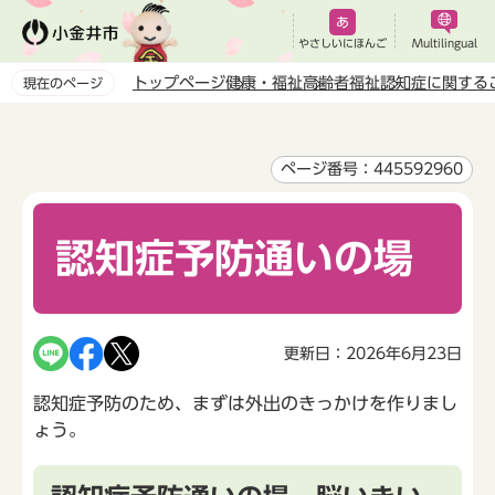
こ
の
やさしいにほんご
Multilingual
ペ
トップページ
健康・福祉
高齢者福祉
認知症に関する
現在のページ
ー
本
ジ
文
の
こ
ページ番号：445592960
先
こ
頭
か
で
認知症予防通いの場
ら
す
更新日：2026年6月23日
認知症予防のため、まずは外出のきっかけを作りまし
ょう。