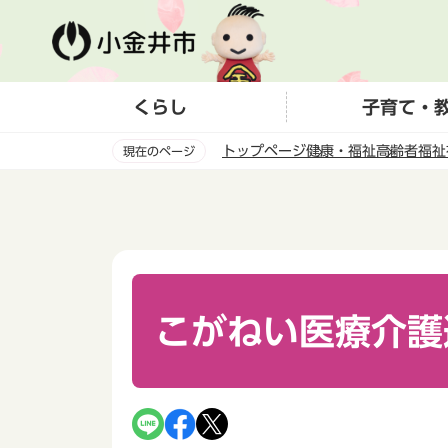
こ
の
ペ
ー
くらし
子育て・
ジ
の
トップページ
健康・福祉
高齢者福祉
現在のページ
先
頭
本
で
文
す
こ
こ
か
ら
こがねい医療介護